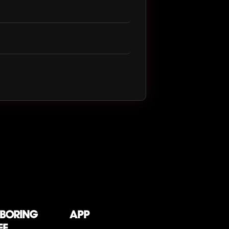
 boring
App
ff