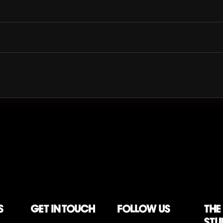
S
Get in touch
follow us
The
stu