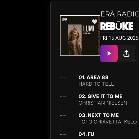
ERĀ RADIO
REBŪKE
FRI 15 AUG 2025—
01. AREA 88
--:--
HARD TO TELL
02. GIVE IT TO ME
--:--
CHRISTIAN NIELSEN
03. NEXT TO ME
--:--
TOTO CHIAVETTA, KELO
04. FU
--:--