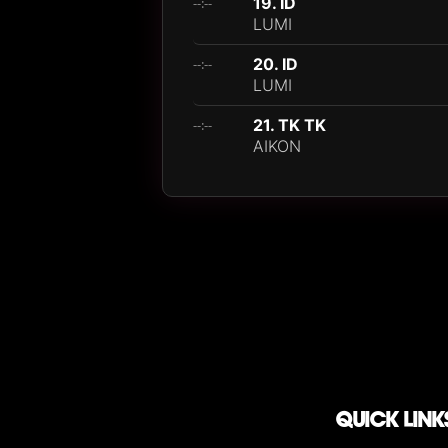
19. ID
--:--
LUMI
20. ID
--:--
LUMI
21. TK TK
--:--
AIKON
QUICK LINK